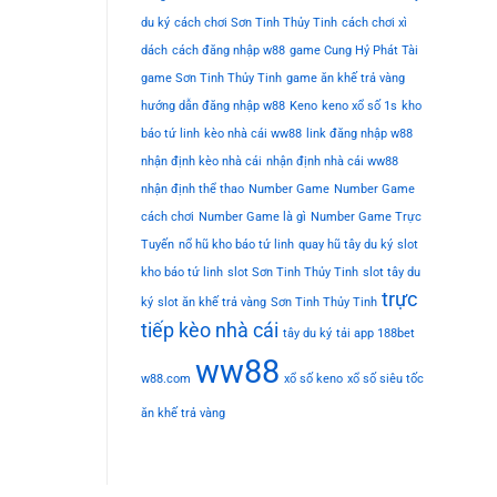
du ký
cách chơi Sơn Tinh Thủy Tinh
cách chơi xì
dách
cách đăng nhập w88
game Cung Hỷ Phát Tài
game Sơn Tinh Thủy Tinh
game ăn khế trả vàng
hướng dẫn đăng nhập w88
Keno
keno xổ số 1s
kho
báo tứ linh
kèo nhà cái ww88
link đăng nhập w88
nhận định kèo nhà cái
nhận định nhà cái ww88
nhận định thể thao
Number Game
Number Game
cách chơi
Number Game là gì
Number Game Trực
Tuyến
nổ hũ kho báo tứ linh
quay hũ tây du ký
slot
kho báo tứ linh
slot Sơn Tinh Thủy Tinh
slot tây du
trực
ký
slot ăn khế trả vàng
Sơn Tinh Thủy Tinh
tiếp kèo nhà cái
tây du ký
tải app 188bet
ww88
w88.com
xổ số keno
xổ số siêu tốc
ăn khế trả vàng