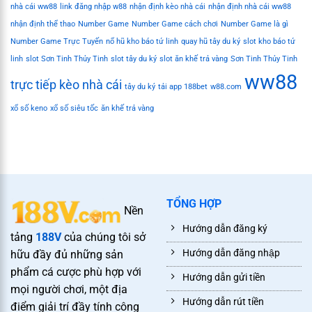
Bạn đã từng nghĩ đến việc tham gia game trực tuyến thú vị
nhà cái ww88
link đăng nhập w88
nhận định kèo nhà cái
nhận định nhà cái ww88
hay chưa? Nếu bạn là một người yêu thích trò chơi này thì
nhận định thể thao
Number Game
Number Game cách chơi
Number Game là gì
hãy cùng chúng tôi tìm hiểu cách thức tham gia ngay sau
Number Game Trực Tuyến
nổ hũ kho báo tứ linh
quay hũ tây du ký
slot kho báo tứ
đây nhé.
linh
slot Sơn Tinh Thủy Tinh
slot tây du ký
slot ăn khế trả vàng
Sơn Tinh Thủy Tinh
ww88
trực tiếp kèo nhà cái
tây du ký
tải app 188bet
w88.com
xổ số keno
xổ số siêu tốc
ăn khế trả vàng
TỔNG HỢP
Nền
Hướng dẫn đăng ký
tảng
188V
của chúng tôi sở
Hướng dẫn cách chơi game bắn cá 188V trực tuyến
Hướng dẫn đăng nhập
hữu đầy đủ những sản
phẩm cá cược phù hợp với
Hướng dẫn gửi tiền
Truy cập vào trang chủ nhà cái
mọi người chơi, một địa
Hướng dẫn rút tiền
Đầu tiên mở trình duyệt web và truy cập trang chủ chính
điểm giải trí đầy tính công