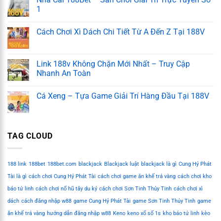
sát bởi các tổ chức cá cược quốc tế uy tín. Do đó bạn hoàn
1
toàn yên tâm khi tham gia giải trí tại đây
Cách Chơi Xì Dách Chi Tiết Từ A Đến Z Tại 188V
Sảnh
bắn cá 188V
áp dụng các công nghệ bảo mật tiên
tiến nhất để đảm bảo an toàn cho thông tin tài khoản và
giao dịch của người chơi. Nhà cái hiện đã hoạt động trong
Link 188v Không Chặn Mới Nhất – Truy Cập
lĩnh vực cá cược trực tuyến hơn 10 năm, xây dựng được uy
Nhanh An Toàn
tín và niềm tin trong cộng đồng người chơi.
Cá Xeng – Tựa Game Giải Trí Hàng Đầu Tại 188V
Nhiều khuyến mãi
Đơn vị
thường xuyên tung ra các chương trình khuyến mãi
TAG CLOUD
hấp dẫn, ưu đãi dành cho thành viên mới và cũ. Nhằm giúp
người chơi có cơ hội gia tăng số vốn và nhận thêm nhiều
phần thưởng giá trị. Những sự kiện ưu đãi đa dạng về hình
188 link
188bet
188bet.com
blackjack
Blackjack luật
blackjack là gì
Cung Hỷ Phát
thức như tặng tiền nạp, hoàn trả cược, miễn phí cược,…
Tài là gì
cách chơi Cung Hỷ Phát Tài
cách chơi game ăn khế trả vàng
cách chơi kho
báo tứ linh
cách chơi nổ hũ tây du ký
cách chơi Sơn Tinh Thủy Tinh
cách chơi xì
Hướng dẫn cách chơi game bắn cá tại nhà cái
dách
cách đăng nhập w88
game Cung Hỷ Phát Tài
game Sơn Tinh Thủy Tinh
game
188V trực tuyến
ăn khế trả vàng
hướng dẫn đăng nhập w88
Keno
keno xổ số 1s
kho báo tứ linh
kèo