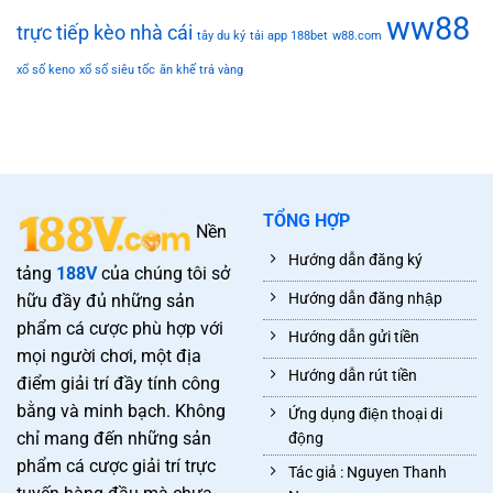
ww88
trực tiếp kèo nhà cái
tây du ký
tải app 188bet
w88.com
xổ số keno
xổ số siêu tốc
ăn khế trả vàng
TỔNG HỢP
Nền
Hướng dẫn đăng ký
tảng
188V
của chúng tôi sở
Hướng dẫn đăng nhập
hữu đầy đủ những sản
phẩm cá cược phù hợp với
Hướng dẫn gửi tiền
mọi người chơi, một địa
Hướng dẫn rút tiền
điểm giải trí đầy tính công
bằng và minh bạch. Không
Ứng dụng điện thoại di
chỉ mang đến những sản
động
phẩm cá cược giải trí trực
Tác giả : Nguyen Thanh