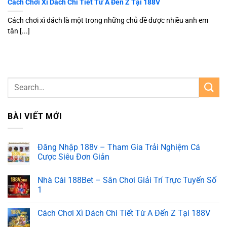
Cách Chơi Xì Dách Chi Tiết Từ A Đến Z Tại 188V
Cách chơi xì dách là một trong những chủ đề được nhiều anh em
tân [...]
BÀI VIẾT MỚI
Đăng Nhập 188v – Tham Gia Trải Nghiệm Cá
Cược Siêu Đơn Giản
Nhà Cái 188Bet – Sân Chơi Giải Trí Trực Tuyến Số
1
Cách Chơi Xì Dách Chi Tiết Từ A Đến Z Tại 188V