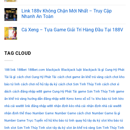
Link 188v Không Chặn Mới Nhất – Truy Cập
Nhanh An Toàn
Cá Xeng – Tựa Game Giải Trí Hàng Đầu Tại 188V
TAG CLOUD
188 link
188bet
188bet.com
blackjack
Blackjack luật
blackjack là gì
Cung Hỷ Phát
Tài là gì
cách chơi Cung Hỷ Phát Tài
cách chơi game ăn khế trả vàng
cách chơi kho
báo tứ linh
cách chơi nổ hũ tây du ký
cách chơi Sơn Tinh Thủy Tinh
cách chơi xì
dách
cách đăng nhập w88
game Cung Hỷ Phát Tài
game Sơn Tinh Thủy Tinh
game
ăn khế trả vàng
hướng dẫn đăng nhập w88
Keno
keno xổ số 1s
kho báo tứ linh
kèo
nhà cái ww88
link đăng nhập w88
nhận định kèo nhà cái
nhận định nhà cái ww88
nhận định thể thao
Number Game
Number Game cách chơi
Number Game là gì
Number Game Trực Tuyến
nổ hũ kho báo tứ linh
quay hũ tây du ký
slot kho báo tứ
linh
slot Sơn Tinh Thủy Tinh
slot tây du ký
slot ăn khế trả vàng
Sơn Tinh Thủy Tinh