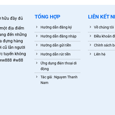
TỔNG HỢP
LIÊN KẾT 
ở hữu đầy đủ
Hướng dẫn đăng ký
Về chúng tôi
 một địa điểm
 mang đến những
Hướng dẫn đăng nhập
Điều khoản đi
ưa đựng hàng
Hướng dẫn gửi tiền
Chính sách b
i cũ lẫn người
ực tuyến không
Hướng dẫn rút tiền
Liên hệ
#ww888 #w88
Ứng dụng điện thoại di
động
Tác giả : Nguyen Thanh
Nam