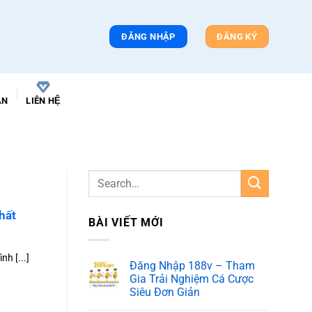
ĐĂNG NHẬP
ĐĂNG KÝ
̃N
LIÊN HỆ
hất
BÀI VIẾT MỚI
h [...]
Đăng Nhập 188v – Tham
Gia Trải Nghiệm Cá Cược
Siêu Đơn Giản