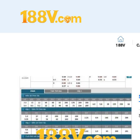
Chuyển
đến
nội
dung
188V
C