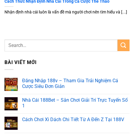
Cách Thức Nhận Định Nhà Cái Trong Cá Cược Thể Thao
Nhận định nhà cái luôn là vấn đề mà người chơi nên tìm hiểu và [...]
BÀI VIẾT MỚI
Đăng Nhập 188v – Tham Gia Trải Nghiệm Cá
Cược Siêu Đơn Giản
Nhà Cái 188Bet – Sân Chơi Giải Trí Trực Tuyến Số
1
Cách Chơi Xì Dách Chi Tiết Từ A Đến Z Tại 188V