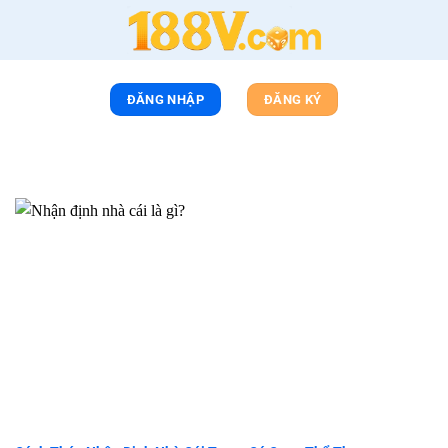
Chuyển
đến
nội
dung
ĐĂNG NHẬP
ĐĂNG KÝ